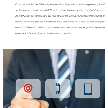
Conformément à la loi « informatique et libertés » du 6 janvier 1978 et au règlement général
sur la protection des données (RGPD) du 25 mai 2018,vous bénéficiez d'un droit d'accès et
de rectification aux informations qui vous concernent. Si vous souhaitez exercer ce droit et
obtenir communication des informations vous concernant, ou si vous ne souhaitez plus
recevoir d'information, veuillez nous adressez votre demande à l'aide du présent formulaire
ou par écrit à l'adresse figurant dans les
mentions légales
.